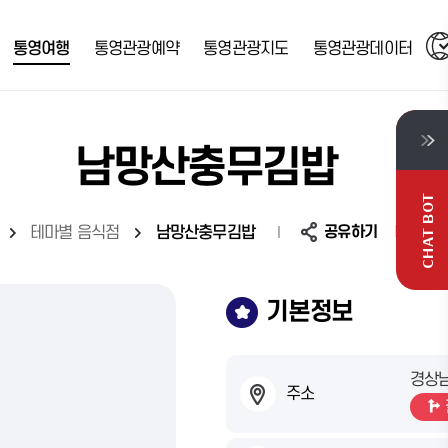
통영여행
통영관광예약
통영관광지도
통영관광데이터
남망산충무김밥
CHAT BOT
공유하기
0
테마별 음식점
남망산충무김밥
기본정보
경상남
주소