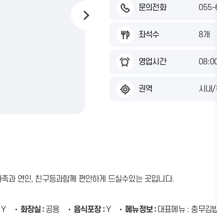
문의전화
055-
좌석수
8개
영업시간
08:0
권역
시내
족과 연인, 친구등과함께 편안하게 드실수있는 곳입니다.
Y
화장실
공용
음식포장
Y
메뉴정보
대표메뉴 : 충무김밥