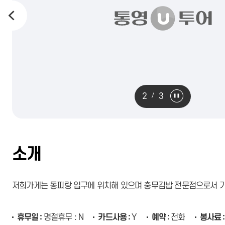
2
3
소개
저희가게는 동피랑 입구에 위치해 있으며 충무김밥 전문점으로서 가
휴무일
명절휴무 : N
카드사용
Y
예약
전화
봉사료