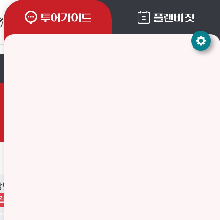
투어가이드
플랜비짓
한국어
본인인증
일반
모드
간편
모드
스탬프받기
인쇄
도 통영시 통영해안로 359 (동호동)
길찾기