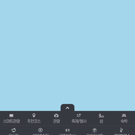
스마트관광
추천코스
관광
축제/행사
섬
숙박