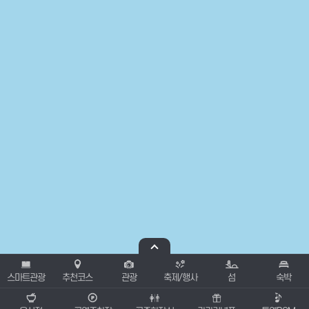
스마트관광
추천코스
관광
축제/행사
섬
숙박