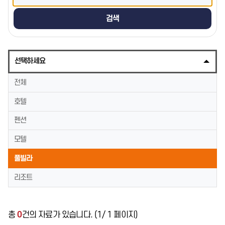
검색
선택하세요
전체
호텔
펜션
모텔
풀빌라
리조트
총
0
건의 자료가 있습니다. (
1
/
1
페이지)