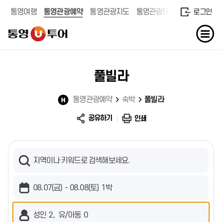
통영여행
통영관광예약
통영관광지도
통영관광데이터
로그인
풀빌라
통영관광예약
숙박
풀빌라
공유하기
인쇄
지역이나 키워드로 검색해보세요.
08.07(금)
08.08(토)
1박
성인
2
유/아동
0