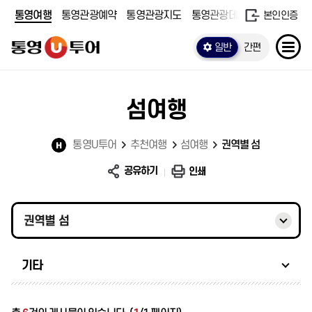
통영여행
통영관광예약
통영관광지도
통영관광데이터
본인인증
일반
간편
섬여행
통영U투어
추천여행
섬여행
권역별 섬
공유하기
인쇄
권역별 섬
기타