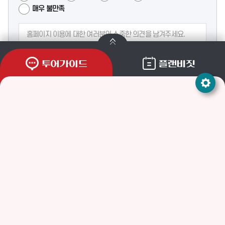
매우 불만족
등록
투어가이드
플랜비짓
개인정보처리방침
저작권 정책
이메일무단수집거부
이용안내
사이트맵
주소
(53040) 경상남도 통영시 통영해안로 515(무전동)
통영관광안내전화
055)650-2570(관광정보센터) / 650-0580(관광안내소)
팩스
055-650-3400
문의메일
tyadmin@korea.kr