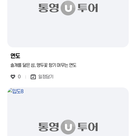
연도
솔개를 닮은 섬, 앵두꽃 향기 머무는 연도
0
일정담기