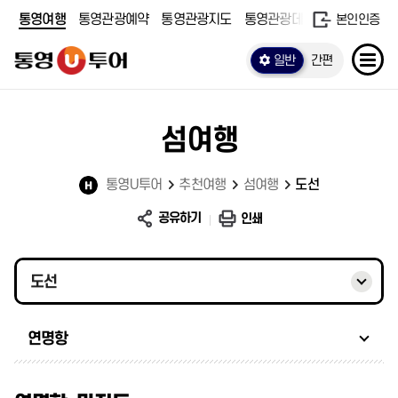
통영여행
통영관광예약
통영관광지도
통영관광데이터
본인인증
일반
간편
섬여행
통영U투어
추천여행
섬여행
도선
공유하기
인쇄
도선
연명항