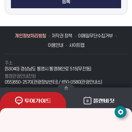
등록
개인정보처리방침
저작권 정책
이메일무단수집거부
이용안내
사이트맵
주소
(53040) 경상남도 통영시 통영해안로 515(무전동)
통영관광안내전화
055)650-2570(관광정보센터) / 650-0580(관광안내소)
팩스
055-650-3400
문의메일
tyadmin@korea.kr
투어가이드
플랜비짓
본 사이트에 게시된 이메일주소의 자동수집을 거부하며, 이를 위반 시 정보통
신망법에 의해 형사처벌됨을 유념하시기 바랍니다.
COPYRIGHTⒸTONGYEONG CITY. ALL RIGHTS RESERVED.