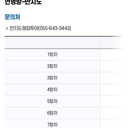
연명항~만지도
문의처
만지도해피투어(055-643-3443)
1항차
2항차
3항차
4항차
5항차
6항차
7항차