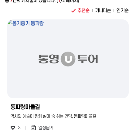
총
7
건의 게시물이 있습니다. (
1
/2 페이지)
추천순
가나다순
인기순
동피랑마을길
역사와 예술이 함께 살아 숨 쉬는 언덕, 동피랑마을길
3
일정담기