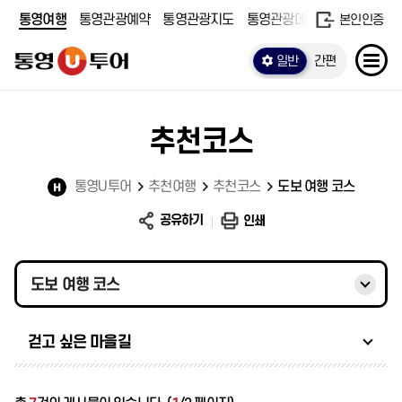
통영여행
통영관광예약
통영관광지도
통영관광데이터
본인인증
일반
간편
추천코스
통영U투어
추천여행
추천코스
도보 여행 코스
공유하기
인쇄
도보 여행 코스
걷고 싶은 마을길