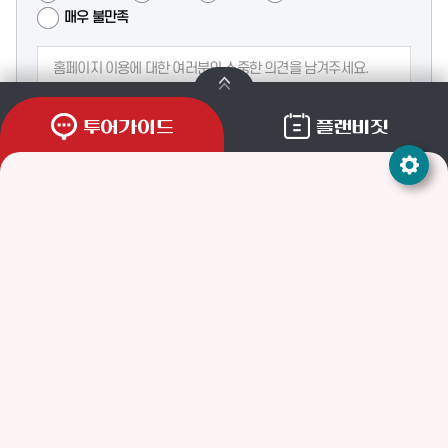
매우 불만족
등록
투어가이드
플랜비짓
개인정보처리방침
저작권 정책
이메일무단수집거부
이용안내
사이트맵
주소
(53040) 경상남도 통영시 통영해안로 515(무전동)
통영관광안내전화
055)650-2570(관광정보센터) / 650-0580(관광안내소)
팩스
055-650-3400
문의메일
tyadmin@korea.kr