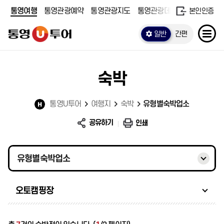
통영여행
통영관광예약
통영관광지도
통영관광데이터
본인인증
일반
간편
숙박
통영U투어
여행지
숙박
유형별숙박업소
공유하기
인쇄
유형별숙박업소
오토캠핑장