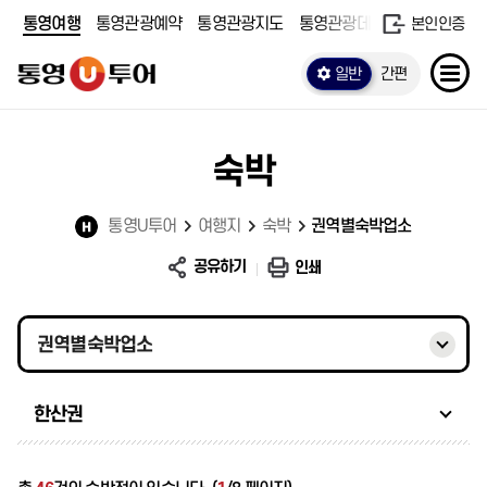
통영여행
통영관광예약
통영관광지도
통영관광데이터
본인인증
일반
간편
숙박
통영U투어
여행지
숙박
권역별숙박업소
공유하기
인쇄
권역별숙박업소
한산권