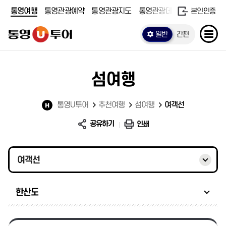
통영여행
통영관광예약
통영관광지도
통영관광데이터
본인인증
일반
간편
섬여행
통영U투어
추천여행
섬여행
여객선
공유하기
인쇄
여객선
한산도