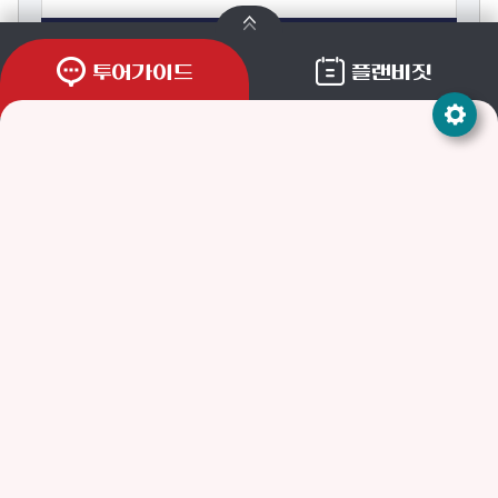
등록
투어가이드
플랜비짓
개인정보처리방침
저작권 정책
이메일무단수집거부
이용안내
사이트맵
주소
(53040) 경상남도 통영시 통영해안로 515(무전동)
통영관광안내전화
055)650-2570(관광정보센터) / 650-0580(관광안내소)
팩스
055-650-3400
문의메일
tyadmin@korea.kr
본 사이트에 게시된 이메일주소의 자동수집을 거부하며, 이를 위반 시 정보통
신망법에 의해 형사처벌됨을 유념하시기 바랍니다.
COPYRIGHTⒸTONGYEONG CITY. ALL RIGHTS RESERVED.