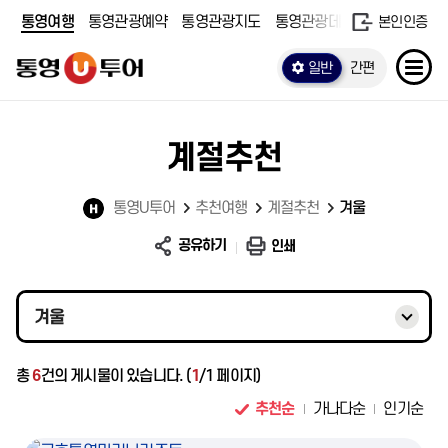
통영여행
통영관광예약
통영관광지도
통영관광데이터
본인인증
일반
간편
계절추천
통영U투어
추천여행
계절추천
겨울
공유하기
인쇄
겨울
총
6
건의 게시물이 있습니다. (
1
/1 페이지)
추천순
가나다순
인기순