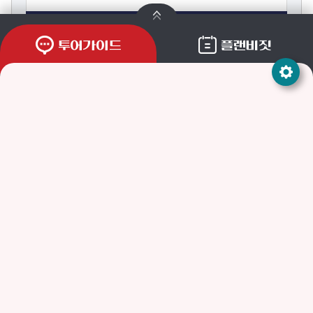
등록
투어가이드
플랜비짓
개인정보처리방침
저작권 정책
이메일무단수집거부
이용안내
사이트맵
주소
(53040) 경상남도 통영시 통영해안로 515(무전동)
통영관광안내전화
055)650-2570(관광정보센터) / 650-0580(관광안내소)
팩스
055-650-3400
문의메일
tyadmin@korea.kr
본 사이트에 게시된 이메일주소의 자동수집을 거부하며, 이를 위반 시 정보통
신망법에 의해 형사처벌됨을 유념하시기 바랍니다.
COPYRIGHTⒸTONGYEONG CITY. ALL RIGHTS RESERVED.