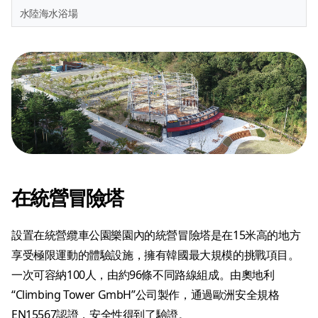
水陸海水浴場
在統營冒險塔
設置在統營纜車公園樂園內的統營冒險塔是在15米高的地方
享受極限運動的體驗設施，擁有韓國最大規模的挑戰項目。
一次可容納100人，由約96條不同路線組成。由奧地利
“Climbing Tower GmbH”公司製作，通過歐洲安全規格
EN15567認證，安全性得到了驗證。