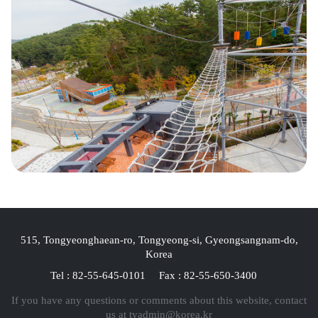
515, Tongyeonghaean-ro, Tongyeong-si, Gyeongsangnam-do,
Korea
Tel : 82-55-645-0101
Fax : 82-55-650-3400
If you have any questions or comments about this website, contact
us at
tyadmin@korea.kr