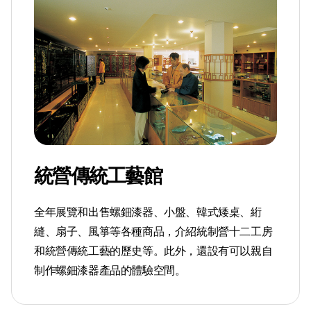
統營傳統工藝館
全年展覽和出售螺鈿漆器、小盤、韓式矮桌、絎
縫、扇子、風箏等各種商品，介紹統制營十二工房
和統營傳統工藝的歷史等。此外，還設有可以親自
制作螺鈿漆器產品的體驗空間。