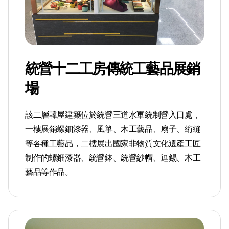
統營十二工房傳統工藝品展銷
場
該二層韓屋建築位於統營三道水軍統制營入口處，
一樓展銷螺鈿漆器、風箏、木工藝品、扇子、絎縫
等各種工藝品，二樓展出國家非物質文化遺產工匠
制作的螺鈿漆器、統營鉢、統營紗帽、逗錫、木工
藝品等作品。