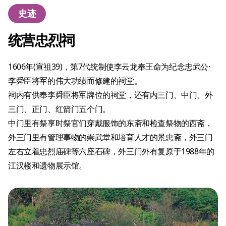
史迹
统营忠烈祠
1606年(宣祖39)，第7代统制使李云龙奉王命为纪念忠武公·
李舜臣将军的伟大功绩而修建的祠堂。
祠内有供奉李舜臣将军牌位的祠堂，还有内三门、中门、外
三门、正门、红箭门五个门。
中门里有祭享时祭官们穿戴服饰的东斋和检查祭物的西斋，
外三门里有管理事物的崇武堂和培育人才的景忠斋，外三门
左右立着忠烈庙碑等六座石碑，外三门外有复原于1988年的
江汉楼和遗物展示馆。