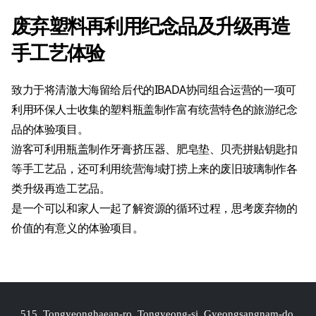
废弃塑料再利用纪念品及升级再造
手工艺体验
致力于将清澈大海留给后代的IBADA协同组合运营的一项可
利用环保人士收集的塑料瓶盖制作富有统营特色的旅游纪念
品的体验项目。
游客可利用瓶盖制作牙膏挤压器、肥皂垫、贝壳拼贴钥匙扣
等手工艺品，还可利用统营海域打捞上来的废旧玻璃制作各
类升级再造工艺品。
是一个可以和家人一起了解资源的循环过程，思考废弃物的
价值的有意义的体验项目。
515, Tongyeonghaean-ro, Tongyeong-si, Gyeongsangnam-do,