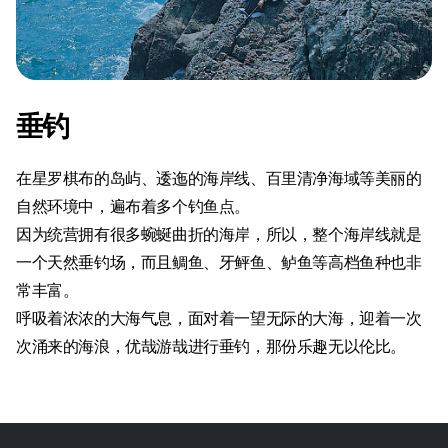
垂钓
在星罗棋布的岛屿、逶迤的海岸线、百里清净海域等美丽的
自然环境中，遍布着多个钓鱼点。
因为统营拥有很多蜿蜒曲折的海岸，所以，整个海岸线就是
一个天然垂钓场，而且鲷鱼、牙鲆鱼、鲈鱼等高档鱼种也非
常丰富。
呼吸着浓浓的大海气息，面对着一望无际的大海，迎着一次
次涌来的海浪，优哉游哉进行垂钓，那份乐趣无以伦比。