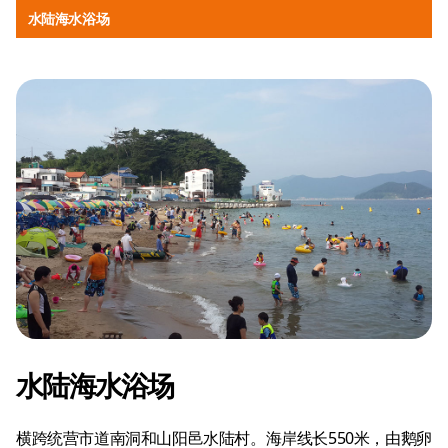
水陆海水浴场
水陆海水浴场
横跨统营市道南洞和山阳邑水陆村。海岸线长550米，由鹅卵