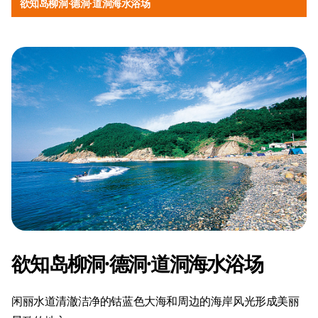
欲知岛柳洞·德洞·道洞海水浴场
欲知岛柳洞·德洞·道洞海水浴场
闲丽水道清澈洁净的钴蓝色大海和周边的海岸风光形成美丽