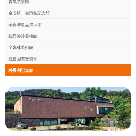
青馬文学館
金溶植・金溶益記念館
金春洙遺品展示館
統営漆芸美術館
全爀林美術館
統営国際音楽堂
朴景利記念館