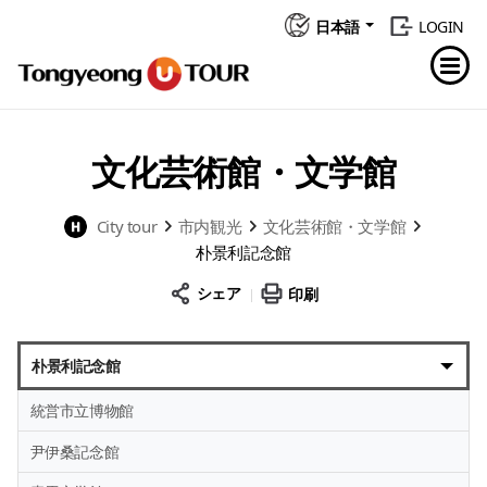
日本語
LOGIN
文化芸術館・文学館
City tour
市内観光
文化芸術館・文学館
朴景利記念館
シェア
印刷
朴景利記念館
統営市立博物館
尹伊桑記念館