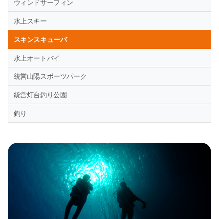
ウィンドサーフィン
水上スキー
スキンスキューバ
水上オートバイ
統営山陽スポーツパーク
統営灯台釣り公園
釣り