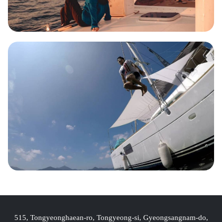
515, Tongyeonghaean-ro, Tongyeong-si, Gyeongsangnam-do,