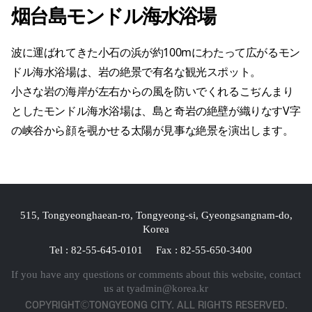
烟台島モンドル海水浴場
波に運ばれてきた小石の浜が約100mにわたって広がるモン
ドル海水浴場は、岩の絶景で有名な観光スポット。
小さな岩の海岸が左右からの風を防いでくれるこぢんまり
としたモンドル海水浴場は、島と奇岩の絶壁が織りなすV字
の峡谷から顔を覗かせる太陽が見事な絶景を演出します。
515, Tongyeonghaean-ro, Tongyeong-si, Gyeongsangnam-do,
Korea
Tel : 82-55-645-0101
Fax : 82-55-650-3400
If you have any questions or comments about this website, contact
us at
tyadmin@korea.kr
COPYRIGHTⒸTONGYEONG CITY. ALL RIGHTS RESERVED.