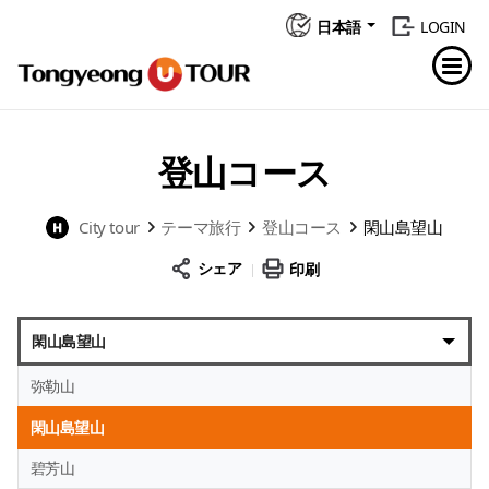
日本語
LOGIN
登山コース
City tour
テーマ旅行
登山コース
閑山島望山
シェア
印刷
閑山島望山
弥勒山
閑山島望山
碧芳山