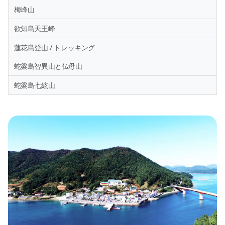
梅峰山
欲知島天王峰
蓮花島登山 / トレッキング
蛇梁島智異山と仏母山
蛇梁島七絃山